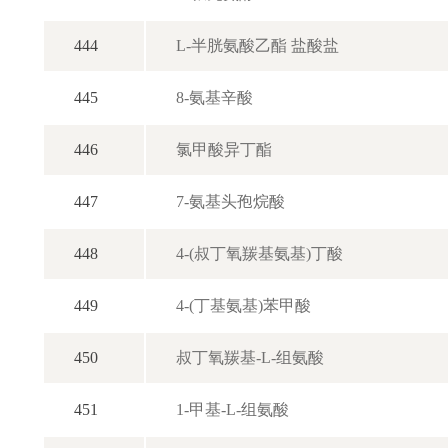
444
L-半胱氨酸乙酯 盐酸盐
445
8-氨基辛酸
446
氯甲酸异丁酯
447
7-氨基头孢烷酸
448
4-(叔丁氧羰基氨基)丁酸
449
4-(丁基氨基)苯甲酸
450
叔丁氧羰基-L-组氨酸
451
1-甲基-L-组氨酸