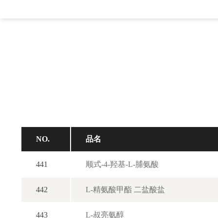
NO.
品名
441
顺式-4-羟基-L-脯氨酸
442
L-精氨酸甲酯 二盐酸盐
443
L-叔亮氨醇